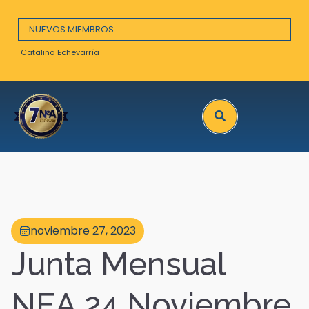
NUEVOS MIEMBROS
talina Echevarría
Arnaud Bozon
Search
noviembre 27, 2023
Junta Mensual
NEA 24 Noviembre