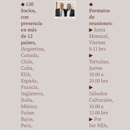
◆
130
◆
Socios,
Formatos
con
de
presencia
reuniones:
en más
▶ Junta
de 12
Mensual,
países,
Viernes
(Argentina,
8-11 hrs
Canada,
▶
Chile,
Tertulias,
Cuba,
Jueves
EUA,
18.00 a
España,
20.00 hrs
Francia,
▶
Inglaterra,
Sábados
Italia,
Culturales,
México,
10.00 a
Países
13.00 hrs
Bajos,
▶ Por
Perú,
Ser NEA,