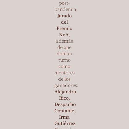
post-
pandemia,
Jurado
del
Premio
NeA
,
además
de que
doblan
turno
como
mentores
de los
ganadores.
Alejandro
Rico,
Despacho
Contable,
Irma
Gutiérrez