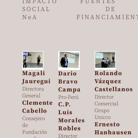
IMPACTO
FUENTES
SOCIAL
DE
NeA
FINANCIAMIEN
Magali
Rolando
Dario
Jauregui
Vázquez
Bravo
Directora
Castellanos
Campa
General
Director
Pro-Perú
Clemente
Comercial
C.P.
Cabello
Grupo
Luis
Unicco
Consejero
Morales
Ernesto
de
Robles
Fundación
Hanhausen
Director