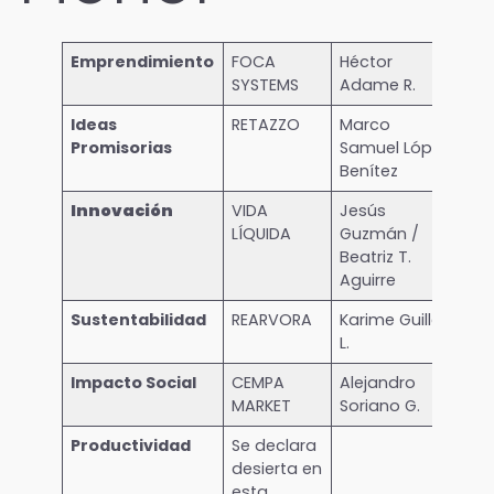
Emprendimiento
FOCA
Héctor
SYSTEMS
Adame R.
Ideas
RETAZZO
Marco
Promisorias
Samuel López
Benítez
Innovación
VIDA
Jesús
LÍQUIDA
Guzmán /
Beatriz T.
Aguirre
Sustentabilidad
REARVORA
Karime Guillen
L.
Impacto Social
CEMPA
Alejandro
MARKET
Soriano G.
Productividad
Se declara
desierta en
esta