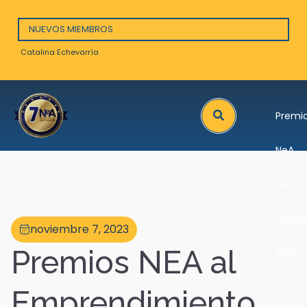
NUEVOS MIEMBROS
Catalina Echevarría
Arna
Search
Premi
NeA
4a
Edició
noviembre 7, 2023
Premios NEA al
2023
Emprendimiento