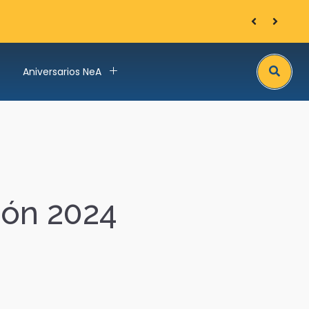
Arnaud Bozon
Search
Aniversarios NeA
ión 2024