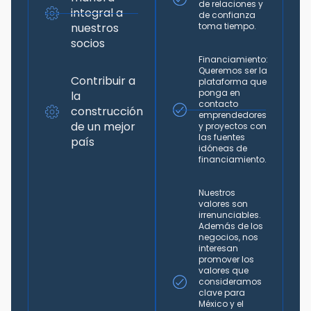
de relaciones y
integral a
de confianza
nuestros
toma tiempo.
socios
Financiamiento:
Queremos ser la
Contribuir a
plataforma que
ponga en
la
contacto
construcción
emprendedores
de un mejor
y proyectos con
las fuentes
país
idóneas de
financiamiento.
Nuestros
valores son
irrenunciables.
Además de los
negocios, nos
interesan
promover los
valores que
consideramos
clave para
México y el