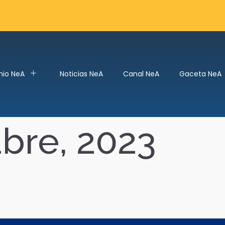
mio NeA
Noticias NeA
Canal NeA
Gaceta NeA
ubre, 2023