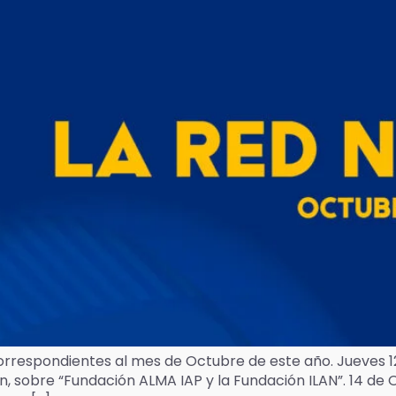
correspondientes al mes de Octubre de este año. Jueves 
n, sobre “Fundación ALMA IAP y la Fundación ILAN”. 14 de